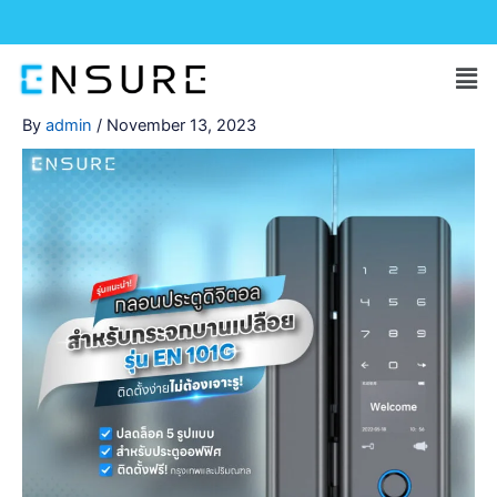
Skip
to
Men
content
By
admin
/
November 13, 2023