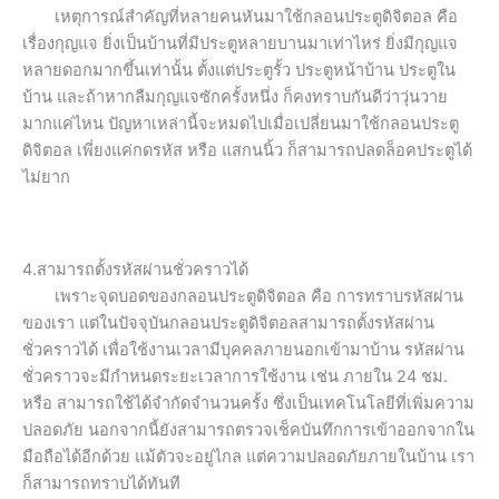
เหตุการณ์สำคัญที่หลายคนหันมาใช้กลอนประตูดิจิตอล คือ
เรื่องกุญแจ ยิ่งเป็นบ้านที่มีประตูหลายบานมาเท่าไหร่ ยิ่งมีกุญแจ
หลายดอกมากขึ้นเท่านั้น ตั้งแต่ประตูรั้ว ประตูหน้าบ้าน ประตูใน
บ้าน และถ้าหากลืมกุญแจซักครั้งหนึ่ง ก็คงทราบกันดีว่าวุ่นวาย
มากแค่ไหน ปัญหาเหล่านี้จะหมดไปเมื่อเปลี่ยนมาใช้กลอนประตู
ดิจิตอล เพี่ยงแค่กดรหัส หรือ แสกนนิ้ว ก็สามารถปลดล็อคประตูได้
ไม่ยาก
4.สามารถตั้งรหัสผ่านชั่วคราวได้
เพราะจุดบอดของกลอนประตูดิจิตอล คือ การทราบรหัสผ่าน
ของเรา แต่ในปัจจุบันกลอนประตูดิจิตอลสามารถตั้งรหัสผ่าน
ชั่วคราวได้ เพื่อใช้งานเวลามีบุคคลภายนอกเข้ามาบ้าน รหัสผ่าน
ชั่วคราวจะมีกำหนดระยะเวลาการใช้งาน เช่น ภายใน 24 ชม.
หรือ สามารถใช้ได้จำกัดจำนวนครั้ง ซึ่งเป็นเทคโนโลยีที่เพิ่มความ
ปลอดภัย นอกจากนี้ยังสามารถตรวจเช็คบันทึกการเข้าออกจากใน
มือถือได้อีกด้วย แม้ตัวจะอยู่ไกล แต่ความปลอดภัยภายในบ้าน เรา
ก็สามารถทราบได้ทันที