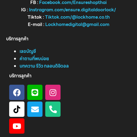
FB :
Facebook.com/Ensureshopthai
IG :
Instragram.com/ensure.digitaldoorlock/
Tiktok :
Tiktok.com/@lockhome.co.th
E-mail :
Lockhomedigital@gmail.com
บริการลูกค้า
เลขบัญชี
คำถามที่พบบ่อย
บทความ รีวิว กลอนดิจิตอล
บริการลูกค้า
F
L
I
a
i
n
c
n
s
T
E
P
e
e
t
i
n
h
b
a
k
v
o
o
Y
g
t
e
n
o
o
r